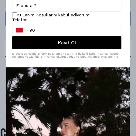
Kullanım Koşullarını kabul ediyorum
Telefon
Kayıt Ol
WHATSAPP
E-posta adresinizi girerek pazarlama ve tanıtım ile ilgili iletişim almayı kabul
edersiniz ve Gizlilik Politikamızı okuduğunuzu ve kabul ettiğinizi onaylarsınız.
Ürün Açıklaması
Model Ölçüleri : 167cm/53kg
Modelin Beden : S beden
Ürün İçeriği : -
Ürün Boyu : 137cm.
ÜST KISMI PAMUKLU LİKRALI KUMAŞTIR.ALT KISMI PARAŞÜT KUMAŞTIR.
Çok Satanlar