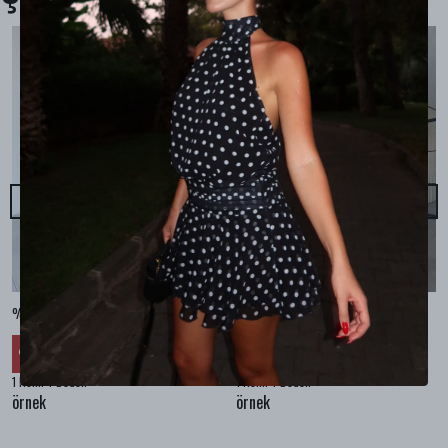
%100 KETEN CEPLİ ŞALVAR PANTOLON - Bej
%100 KETEN SALAŞ GÖMLEK - Bej
₺ 2,299.99
₺ 2,099.99
%
30
%
30
₺ 1,609.99
₺ 1,469.99
1 Renk 4 Beden
1 Renk 4 Beden
örnek
örnek