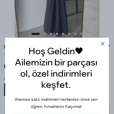
HALTER YAKA CEPLİ SİYAH ELBİSE
Hoş Geldin🖤
6 değerlendirme
Ailemizin bir parçası
₺ 1,099.99
ol, özel indirimleri
Beden
keşfet.
S
M
L
Ailemize katıl, indirimleri herkesten önce sen
öğren, Fırsatlarını Kaçırma!
Stoğa Gelince Haber Ver