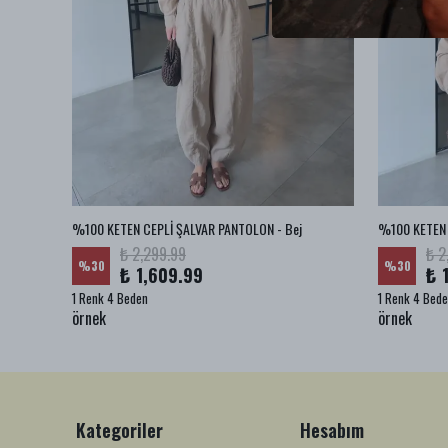
az
%100 KETEN CEPLİ ŞALVAR PANTOLON - Bej
%100 KETEN 
₺ 2,299.99
₺ 2
%
30
%
30
₺ 1,609.99
₺ 
1 Renk 4 Beden
1 Renk 4 Bed
örnek
örnek
Kategoriler
Hesabım