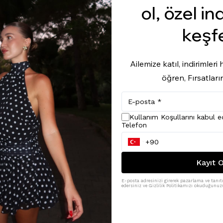
ol, özel in
keşf
Ailemize katıl, indirimler
öğren, Fırsatları
Kullanım Koşullarını kabul 
Telefon
Kayıt O
E-posta adresinizi girerek pazarlama ve tanıtı
edersiniz ve Gizlilik Politikamızı okuduğunuzu