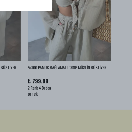
%100 PAMUK BAĞLAMALI CROP MÜSLİN BÜSTİYER - Ekru
%100 PAMUK BAĞLAMALI CROP MÜSLİN BÜSTİYER - Vizon
%100 PA
₺ 799.99
₺ 999
2 Renk 4 Beden
1 Renk 2
örnek
örnek