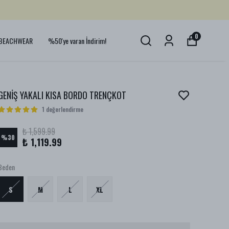
0
BEACHWEAR
%50'ye varan İndirim!
GENİŞ YAKALI KISA BORDO TRENÇKOT
1 değerlendirme
₺ 1,599.99
%
30
₺ 1,119.99
Beden
S
M
L
XL