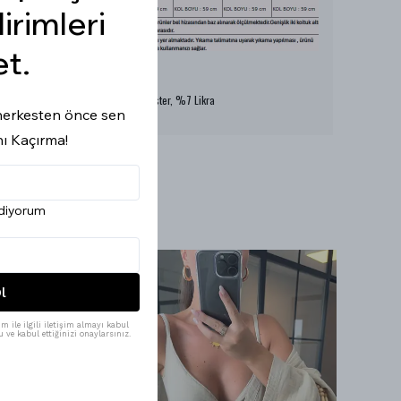
dirimleri
et.
Model Ölçüleri : 167cm/53kg
Modelin Beden : S beden
Ürün İçeriği : %93 Polyester, %7 Likra
i herkesten önce sen
Ürün Boyu : 56 cm
nı Kaçırma!
ediyorum
l
m ile ilgili iletişim almayı kabul
 ve kabul ettiğinizi onaylarsınız.