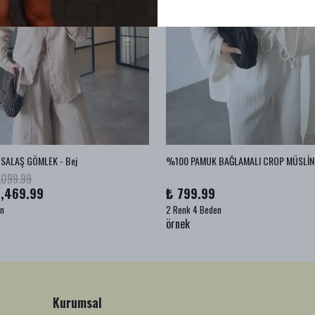
SALAŞ GÖMLEK - Bej
,099.99
1,469.99
₺ 799.99
en
2 Renk 4 Beden
örnek
Kurumsal