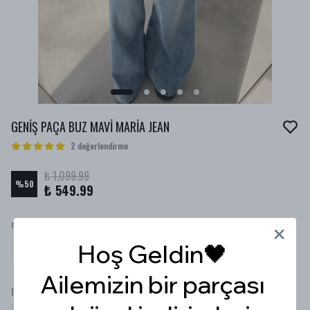
GENİŞ PAÇA BUZ MAVİ MARİA JEAN
2 değerlendirme
₺ 1,099.99
%
50
₺ 549.99
renk
Hoş Geldin🖤
Ailemizin bir parçası
Beden