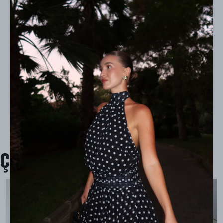
Model Ölçüleri : 167cm/53kg
Modelin Beden : 34 beden
Ürün İçeriği : -
Ürün Boyu : 109 cm
Çok Satanlar