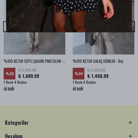
%100 KETEN CEPLİ ŞALVAR PANTOLON - Bej
%100 KETEN SALAŞ GÖMLEK - Bej
₺ 2,299.99
₺ 2,099.99
%
30
%
30
₺ 1,609.99
₺ 1,469.99
1 Renk 4 Beden
1 Renk 4 Beden
örnek
örnek
Kategoriler
Hesabım