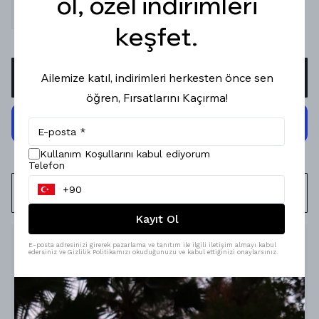
ol, özel indirimleri
34
36
38
40
42
keşfet.
SEPETE EKLE
Ailemize katıl, indirimleri herkesten önce sen
öğren, Fırsatlarını Kaçırma!
Kullanım Koşullarını kabul ediyorum
Telefon
WHATSAPP
Kayıt Ol
Ürün Açıklaması
E-posta adresinizi girerek pazarlama ve tanıtım ile ilgili iletişim almayı kabul
edersiniz ve Gizlilik Politikamızı okuduğunuzu ve kabul ettiğinizi onaylarsınız.