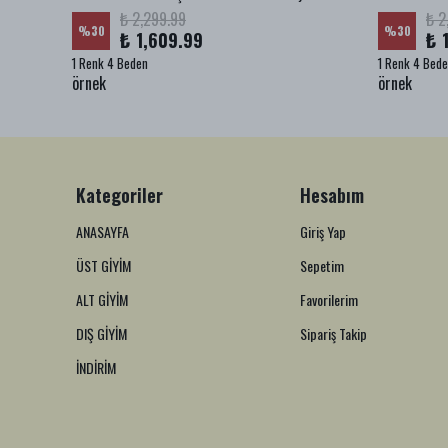
₺ 2,299.99
₺ 2
%
30
%
30
₺ 1,609.99
₺ 
1 Renk 4 Beden
1 Renk 4 Bed
örnek
örnek
Kategoriler
Hesabım
ANASAYFA
Giriş Yap
ÜST GİYİM
Sepetim
ALT GİYİM
Favorilerim
DIŞ GİYİM
Sipariş Takip
İNDİRİM