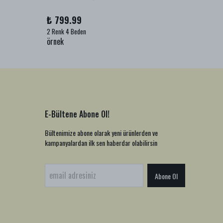
₺ 799.99
₺ 999
2 Renk 4 Beden
1 Renk 2
örnek
örnek
E-Bültene Abone Ol!
Bültenimize abone olarak yeni ürünlerden ve
kampanyalardan ilk sen haberdar olabilirsin
Abone Ol