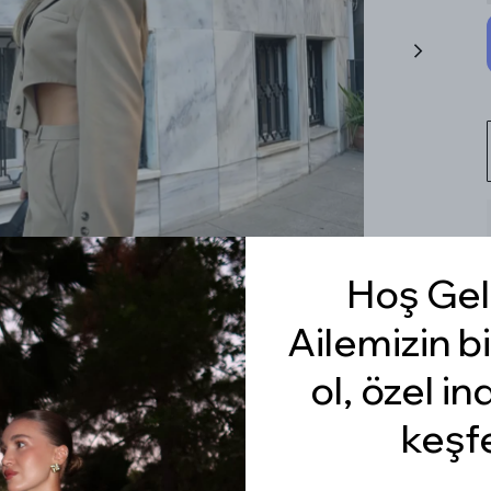
Hoş Gel
Ailemizin bi
ol, özel in
keşf