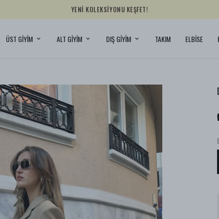
YENİ KOLEKSİYONU KEŞFET!
ÜST GİYİM
ALT GİYİM
DIŞ GİYİM
TAKIM
ELBİSE