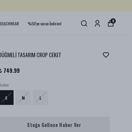
0
BEACHWEAR
%50'ye varan İndirim!
DÜĞMELİ TASARIM CROP CEKET
₺ 749.99
Beden
S
M
L
Stoğa Gelince Haber Ver