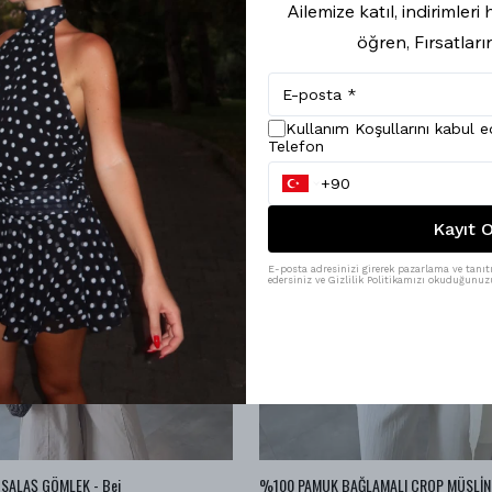
Ailemize katıl, indirimler
öğren, Fırsatları
Kullanım Koşullarını kabul 
Telefon
Kayıt O
E-posta adresinizi girerek pazarlama ve tanıtı
edersiniz ve Gizlilik Politikamızı okuduğunuzu
SALAŞ GÖMLEK - Bej