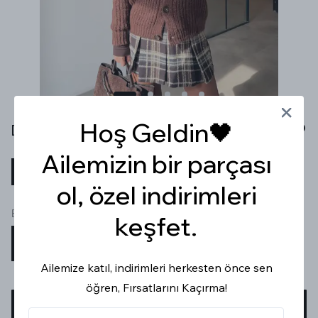
Hoş Geldin🖤
DÜĞMELİ SELANİK ÖRGÜ KAHVERENGİ HIRKA
Ailemizin bir parçası
₺ 1,149.99
%
30
₺ 804.99
ol, özel indirimleri
Beden
keşfet.
STD
Ailemize katıl, indirimleri herkesten önce sen
öğren, Fırsatlarını Kaçırma!
SEPETE EKLE