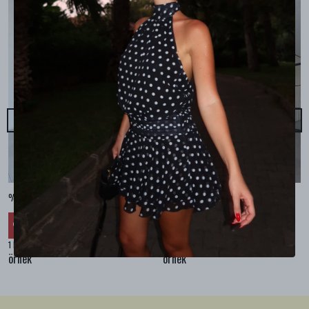
%100 KETEN CEPLİ ŞALVAR PANTOLON - Bej
%100 KETEN SALAŞ GÖMLEK - Bej
₺ 2,299.99
₺ 2,099.99
%
30
%
30
₺ 1,609.99
₺ 1,469.99
1 Renk 4 Beden
1 Renk 4 Beden
örnek
örnek