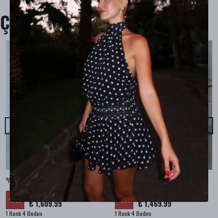
Çok Satanlar
%100 KETEN CEPLİ ŞALVAR PANTOLON - Bej
%100 KETEN SALAŞ GÖMLEK - Bej
₺ 2,299.99
₺ 2,099.99
%
30
%
30
₺ 1,609.99
₺ 1,469.99
1 Renk 4 Beden
1 Renk 4 Beden