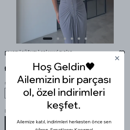
DRAPELİ DÜĞMELİ GRİ MAXİ ELBİSE
Hoş Geldin🖤
₺ 1,899.99
Ailemizin bir parçası
renk
ol, özel indirimleri
keşfet.
Beden
Ailemize katıl, indirimleri herkesten önce sen
S
M
L
öğren, Fırsatlarını Kaçırma!