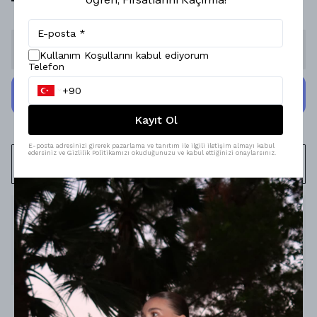
Stoğa Gelince Haber Ver
Kullanım Koşullarını kabul ediyorum
Telefon
Kayıt Ol
E-posta adresinizi girerek pazarlama ve tanıtım ile ilgili iletişim almayı kabul
edersiniz ve Gizlilik Politikamızı okuduğunuzu ve kabul ettiğinizi onaylarsınız.
WHATSAPP
Ürün Açıklaması
Model Ölçüleri : 167cm/53kg
Modelin Beden : S beden
Ürün İçeriği : -
Ürün Boyu : 150 cm