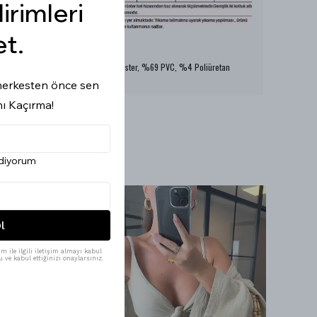
dirimleri
et.
Model Ölçüleri : 167cm/53kg
Modelin Beden : S beden
Ürün İçeriği : % 27 Polyester, %69 PVC, %4 Poliüretan
Ürün Boyu : 56 cm
i herkesten önce sen
nı Kaçırma!
ediyorum
l
m ile ilgili iletişim almayı kabul
 ve kabul ettiğinizi onaylarsınız.