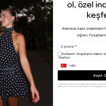
ol, özel in
keşf
Ailemize katıl, indirimler
öğren, Fırsatları
Kullanım Koşullarını kabul 
Telefon
Kayıt O
E-posta adresinizi girerek pazarlama ve tanıtı
edersiniz ve Gizlilik Politikamızı okuduğunuzu