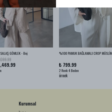
SALAŞ GÖMLEK - Bej
,099.99
1,469.99
₺ 799.99
en
2 Renk 4 Beden
örnek
Kurumsal