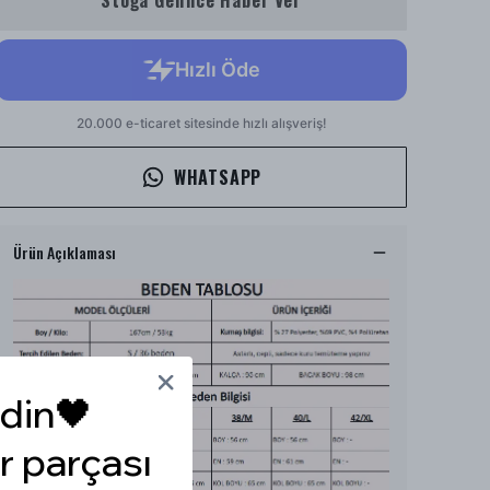
Stoğa Gelince Haber Ver
WHATSAPP
Ürün Açıklaması
din🖤
r parçası