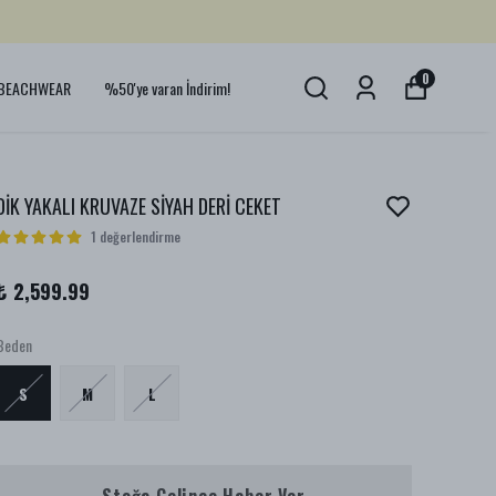
0
BEACHWEAR
%50'ye varan İndirim!
DİK YAKALI KRUVAZE SİYAH DERİ CEKET
1 değerlendirme
₺ 2,599.99
Beden
S
M
L