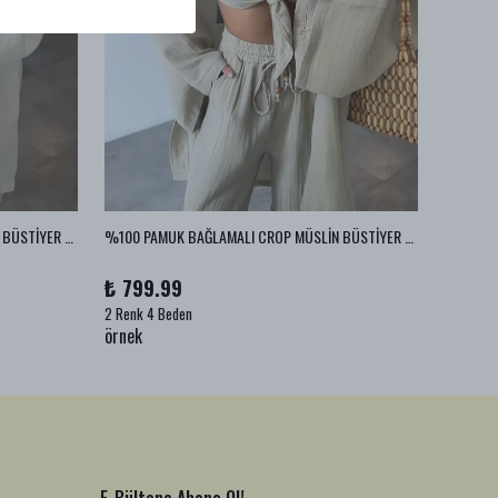
%100 PAMUK BAĞLAMALI CROP MÜSLİN BÜSTİYER - Ekru
%100 PAMUK BAĞLAMALI CROP MÜSLİN BÜSTİYER - Vizon
%100 PA
₺ 799.99
₺ 999
2 Renk 4 Beden
1 Renk 2
örnek
örnek