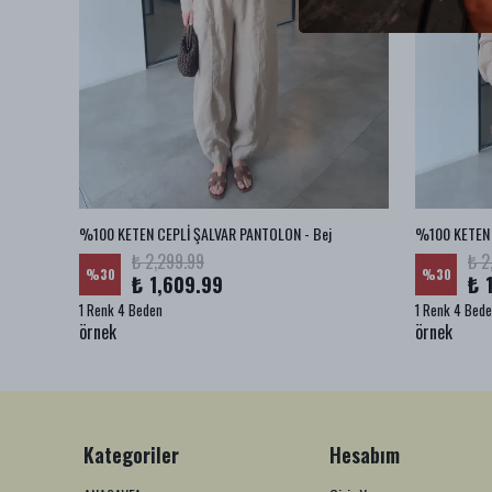
az
%100 KETEN CEPLİ ŞALVAR PANTOLON - Bej
%100 KETEN 
₺ 2,299.99
₺ 2
%
30
%
30
₺ 1,609.99
₺ 
1 Renk 4 Beden
1 Renk 4 Bed
örnek
örnek
Kategoriler
Hesabım