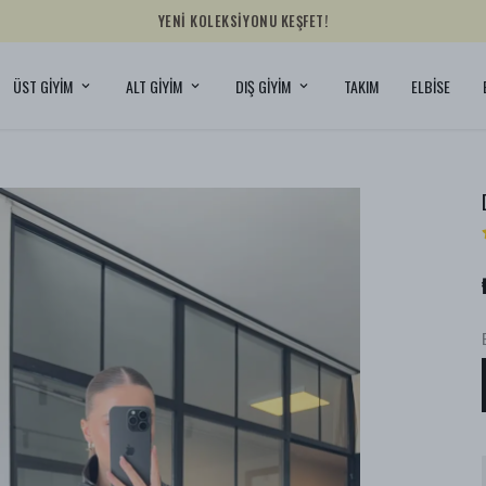
YENİ KOLEKSİYONU KEŞFET!
ÜST GİYİM
ALT GİYİM
DIŞ GİYİM
TAKIM
ELBİSE