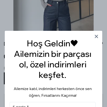
Hoş Geldin🖤
DİK YAKA ÇİZGİLİ TRANSPARAN GRİ BLUZ
Ailemizin bir parçası
₺ 549.99
ol, özel indirimleri
Beden
keşfet.
STD
Ailemize katıl, indirimleri herkesten önce sen
öğren, Fırsatlarını Kaçırma!
Stoğa Gelince Haber Ver