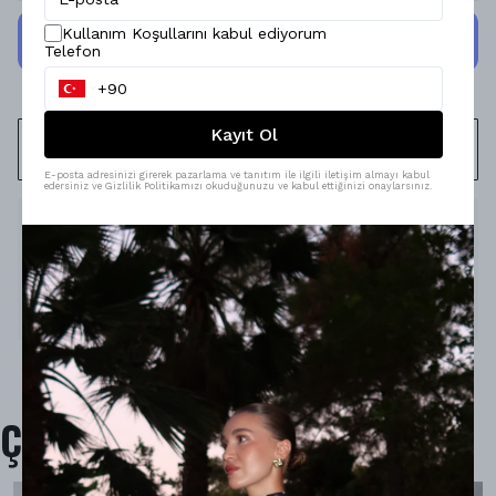
Kullanım Koşullarını kabul ediyorum
Telefon
Kayıt Ol
WHATSAPP
E-posta adresinizi girerek pazarlama ve tanıtım ile ilgili iletişim almayı kabul
edersiniz ve Gizlilik Politikamızı okuduğunuzu ve kabul ettiğinizi onaylarsınız.
Ürün Açıklaması
Model Ölçüleri : 167cm/53kg
Modelin Beden : STANDART beden
Ürün İçeriği : -
Ürün Boyu : -
Çok Satanlar