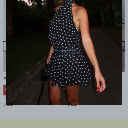
%100 KETEN CEPLİ ŞALVAR PANTOLON - Bej
%100 KETEN SALAŞ GÖMLEK - Bej
₺ 2,299.99
₺ 2,099.99
%
30
%
30
₺ 1,609.99
₺ 1,469.99
1 Renk 4 Beden
1 Renk 4 Beden
örnek
örnek