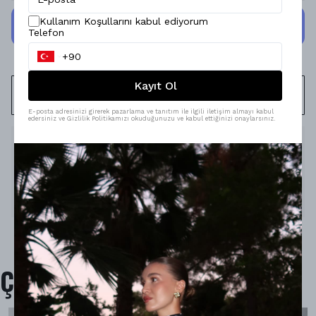
Kullanım Koşullarını kabul ediyorum
Telefon
Kayıt Ol
WHATSAPP
E-posta adresinizi girerek pazarlama ve tanıtım ile ilgili iletişim almayı kabul
edersiniz ve Gizlilik Politikamızı okuduğunuzu ve kabul ettiğinizi onaylarsınız.
Ürün Açıklaması
Model Ölçüleri : 167cm/53kg
Modelin Beden : STANDART beden
Ürün İçeriği : -
Ürün Boyu : -
Çok Satanlar