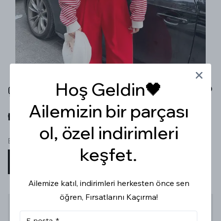
Hoş Geldin🖤
ÇİZGİLİ OVERSİZE SWEAT
Ailemizin bir parçası
₺ 479.99
ol, özel indirimleri
Beden
keşfet.
STD
Ailemize katıl, indirimleri herkesten önce sen
öğren, Fırsatlarını Kaçırma!
Stoğa Gelince Haber Ver