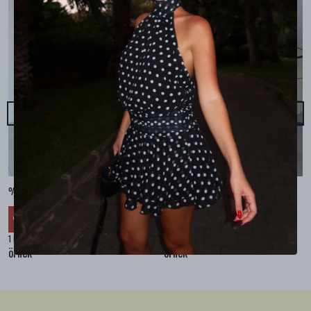
%100 KETEN CEPLİ ŞALVAR PANTOLON - Bej
%100 KETEN SALAŞ GÖMLEK - Bej
₺ 2,299.99
₺ 2,099.99
%
30
%
30
₺ 1,609.99
₺ 1,469.99
1 Renk 4 Beden
1 Renk 4 Beden
örnek
örnek