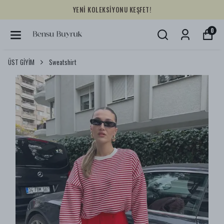
YENİ KOLEKSİYONU KEŞFET!
0
ÜST GİYİM
Sweatshirt