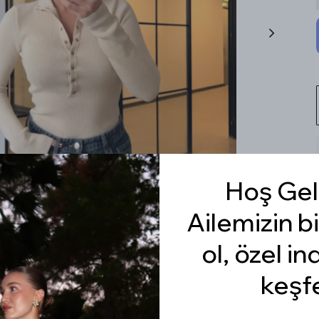
Hoş Gel
Ailemizin bi
ol, özel in
keşf