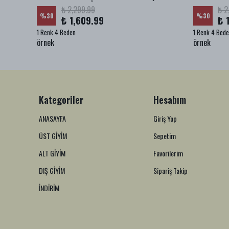
₺ 2,299.99
₺ 2
%
30
%
30
₺ 1,609.99
₺ 
1 Renk 4 Beden
1 Renk 4 Bed
örnek
örnek
Kategoriler
Hesabım
ANASAYFA
Giriş Yap
ÜST GİYİM
Sepetim
ALT GİYİM
Favorilerim
DIŞ GİYİM
Sipariş Takip
İNDİRİM