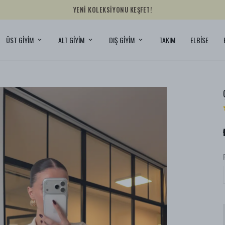
YENİ KOLEKSİYONU KEŞFET!
ÜST GİYİM
ALT GİYİM
DIŞ GİYİM
TAKIM
ELBİSE