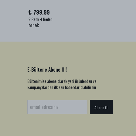
₺ 799.99
₺ 999
2 Renk 4 Beden
1 Renk 2
örnek
örnek
E-Bültene Abone Ol!
Bültenimize abone olarak yeni ürünlerden ve
kampanyalardan ilk sen haberdar olabilirsin
Abone Ol