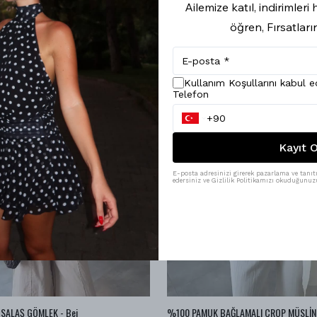
Ailemize katıl, indirimler
öğren, Fırsatları
Kullanım Koşullarını kabul 
Telefon
Kayıt O
E-posta adresinizi girerek pazarlama ve tanıtı
edersiniz ve Gizlilik Politikamızı okuduğunuzu
SALAŞ GÖMLEK - Bej