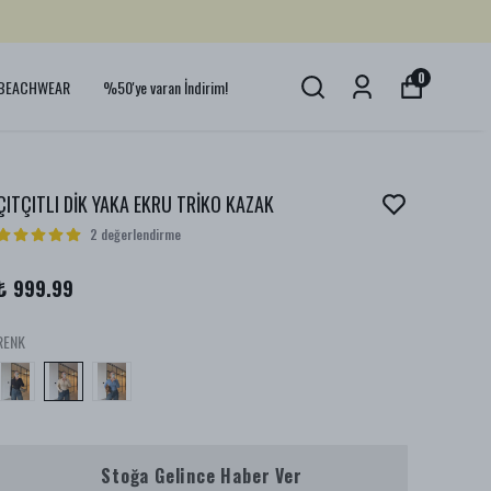
0
BEACHWEAR
%50'ye varan İndirim!
ÇITÇITLI DİK YAKA EKRU TRİKO KAZAK
2 değerlendirme
₺ 999.99
RENK
Stoğa Gelince Haber Ver