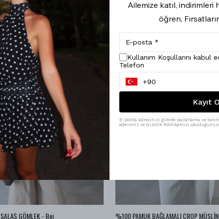
Ailemize katıl, indirimler
öğren, Fırsatları
Kullanım Koşullarını kabul 
Telefon
Kayıt O
E-posta adresinizi girerek pazarlama ve tanıtı
edersiniz ve Gizlilik Politikamızı okuduğunuzu
SALAŞ GÖMLEK - Bej