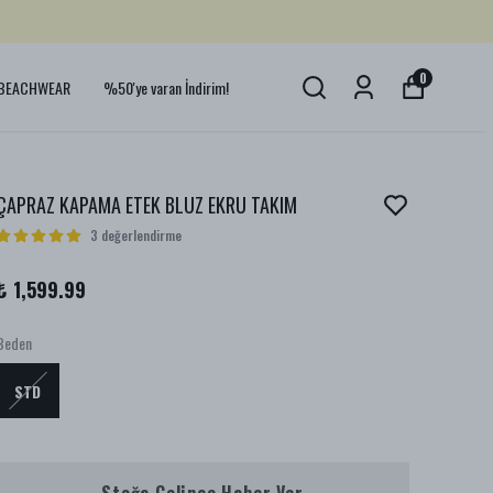
0
BEACHWEAR
%50'ye varan İndirim!
ÇAPRAZ KAPAMA ETEK BLUZ EKRU TAKIM
3 değerlendirme
₺ 1,599.99
Beden
STD