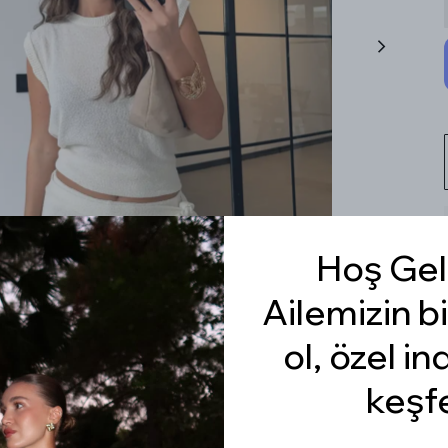
Hoş Gel
Ailemizin bi
ol, özel in
keşf