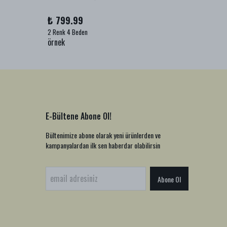
₺ 799.99
₺ 999
2 Renk 4 Beden
1 Renk 2
örnek
örnek
E-Bültene Abone Ol!
Bültenimize abone olarak yeni ürünlerden ve
kampanyalardan ilk sen haberdar olabilirsin
Abone Ol