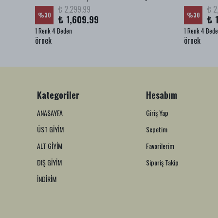
₺ 2,299.99
₺ 2
%
30
%
30
₺ 1,609.99
₺ 
1 Renk 4 Beden
1 Renk 4 Bed
örnek
örnek
Kategoriler
Hesabım
ANASAYFA
Giriş Yap
ÜST GİYİM
Sepetim
ALT GİYİM
Favorilerim
DIŞ GİYİM
Sipariş Takip
İNDİRİM