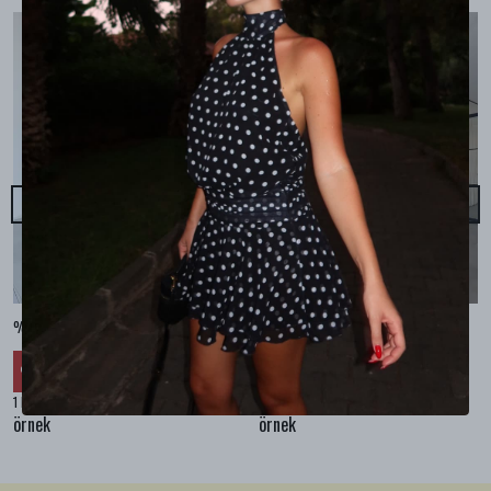
%100 KETEN CEPLİ ŞALVAR PANTOLON - Bej
%100 KETEN SALAŞ GÖMLEK - Bej
₺ 2,299.99
₺ 2,099.99
%
30
%
30
₺ 1,609.99
₺ 1,469.99
1 Renk 4 Beden
1 Renk 4 Beden
örnek
örnek