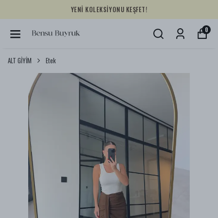
YENİ KOLEKSİYONU KEŞFET!
0
ALT GİYİM
Etek