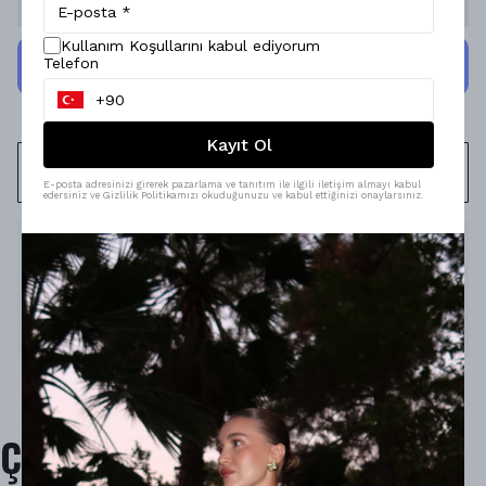
Kullanım Koşullarını kabul ediyorum
Telefon
Kayıt Ol
WHATSAPP
E-posta adresinizi girerek pazarlama ve tanıtım ile ilgili iletişim almayı kabul
edersiniz ve Gizlilik Politikamızı okuduğunuzu ve kabul ettiğinizi onaylarsınız.
Ürün Açıklaması
Model Ölçüleri : 167cm/53kg
Modelin Beden : S beden
Ürün İçeriği : -
Ürün Boyu : -
Çok Satanlar