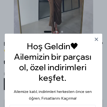
BÜZGÜLÜ YIRTMAÇLI KAHVERENGİ ETEK
Hoş Geldin🖤
1 değerlendirme
Ailemizin bir parçası
₺ 899.99
ol, özel indirimleri
Beden
keşfet.
S
M
L
Ailemize katıl, indirimleri herkesten önce sen
öğren, Fırsatlarını Kaçırma!
Stoğa Gelince Haber Ver