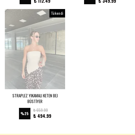
₺ 112.49
₺ 349.99
Tükendi
STRAPLEZ YIKAMALI KETEN BEJ
BÜSTİYER
₺ 659.99
%
25
₺ 494.99