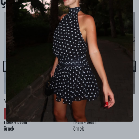
Çok Satanlar
%100 KETEN CEPLİ ŞALVAR PANTOLON - Bej
%100 KETEN SALAŞ GÖMLEK - Bej
₺ 2,299.99
₺ 2,099.99
%
30
%
30
₺ 1,609.99
₺ 1,469.99
1 Renk 4 Beden
1 Renk 4 Beden
örnek
örnek