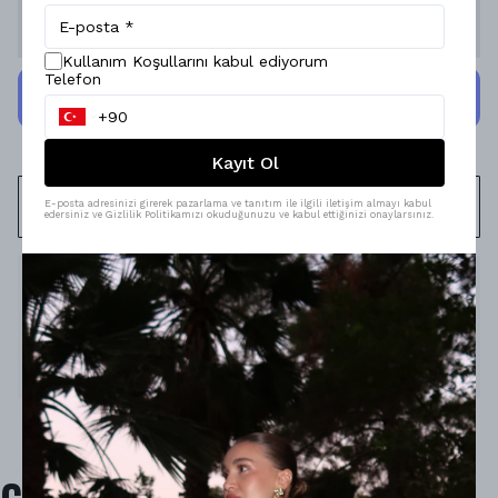
Stoğa Gelince Haber Ver
Kullanım Koşullarını kabul ediyorum
Telefon
Kayıt Ol
WHATSAPP
E-posta adresinizi girerek pazarlama ve tanıtım ile ilgili iletişim almayı kabul
edersiniz ve Gizlilik Politikamızı okuduğunuzu ve kabul ettiğinizi onaylarsınız.
Ürün Açıklaması
Model Ölçüleri : 167cm/53kg
Modelin Beden : S beden
Ürün İçeriği : -
Ürün Boyu : -