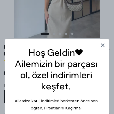
BOYUNDAN BAĞLAMALI DEKOLTELİ NATURAL KETEN
Hoş Geldin🖤
ELBİSE
Ailemizin bir parçası
1 değerlendirme
ol, özel indirimleri
₺ 1,599.99
keşfet.
Beden
S
M
L
Ailemize katıl, indirimleri herkesten önce sen
öğren, Fırsatlarını Kaçırma!