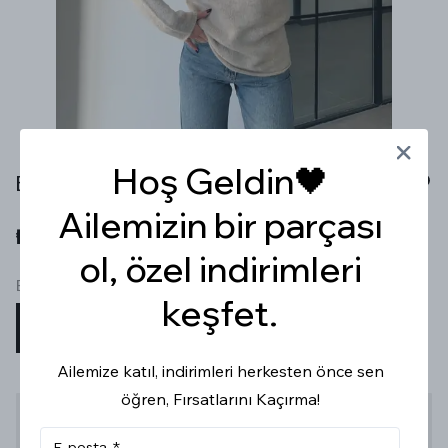
Hoş Geldin🖤
BOĞAZLI SOSİS KOL BEJ RENGİ KAZAK
Ailemizin bir parçası
₺ 499.99
ol, özel indirimleri
Beden
keşfet.
STD
Ailemize katıl, indirimleri herkesten önce sen
öğren, Fırsatlarını Kaçırma!
Stoğa Gelince Haber Ver