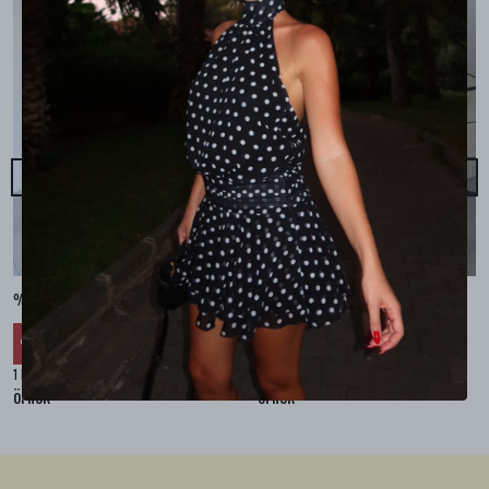
%100 KETEN CEPLİ ŞALVAR PANTOLON - Bej
%100 KETEN SALAŞ GÖMLEK - Bej
₺ 2,299.99
₺ 2,099.99
%
30
%
30
₺ 1,609.99
₺ 1,469.99
1 Renk 4 Beden
1 Renk 4 Beden
örnek
örnek