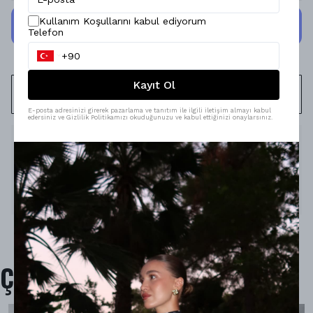
Kullanım Koşullarını kabul ediyorum
Telefon
Kayıt Ol
WHATSAPP
E-posta adresinizi girerek pazarlama ve tanıtım ile ilgili iletişim almayı kabul
edersiniz ve Gizlilik Politikamızı okuduğunuzu ve kabul ettiğinizi onaylarsınız.
Ürün Açıklaması
Model Ölçüleri : 167cm/53kg
Modelin Beden : STANDART beden
Ürün İçeriği : -
Ürün Boyu : -
Çok Satanlar