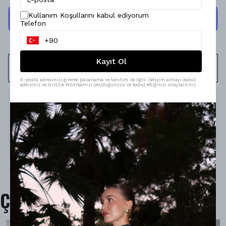
Kullanım Koşullarını kabul ediyorum
Telefon
Kayıt Ol
WHATSAPP
E-posta adresinizi girerek pazarlama ve tanıtım ile ilgili iletişim almayı kabul
edersiniz ve Gizlilik Politikamızı okuduğunuzu ve kabul ettiğinizi onaylarsınız.
Ürün Açıklaması
Model Ölçüleri : 167cm/53kg
Modelin Beden : S beden
Ürün İçeriği :
Ürün Boyu :
Çok Satanlar