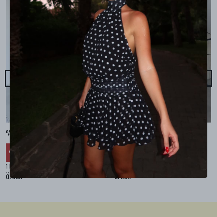
%100 KETEN CEPLİ ŞALVAR PANTOLON - Bej
%100 KETEN SALAŞ GÖMLEK - Bej
₺ 2,299.99
₺ 2,099.99
%
30
%
30
₺ 1,609.99
₺ 1,469.99
1 Renk 4 Beden
1 Renk 4 Beden
örnek
örnek