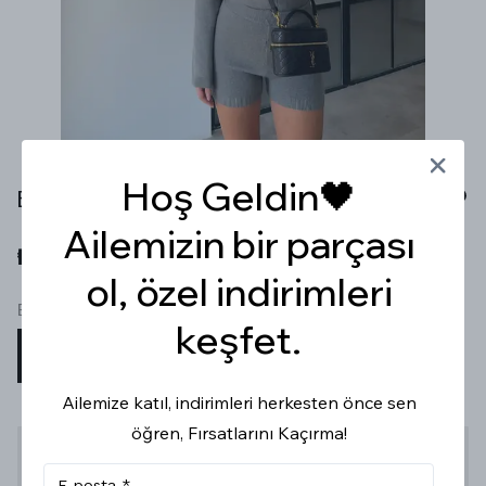
Hoş Geldin🖤
BODYSUİT HIRKA ŞORT GRİ TRİKO TAKIM
Ailemizin bir parçası
₺ 1,799.99
ol, özel indirimleri
Beden
keşfet.
STD
Ailemize katıl, indirimleri herkesten önce sen
öğren, Fırsatlarını Kaçırma!
Stoğa Gelince Haber Ver