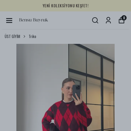
YENİ KOLEKSİYONU KEŞFET!
0
ÜST GİYİM
Triko