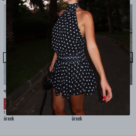
%100 KETEN CEPLİ ŞALVAR PANTOLON - Bej
%100 KETEN SALAŞ GÖMLEK - Bej
₺ 2,299.99
₺ 2,099.99
%
30
%
30
₺ 1,609.99
₺ 1,469.99
1 Renk 4 Beden
1 Renk 4 Beden
örnek
örnek