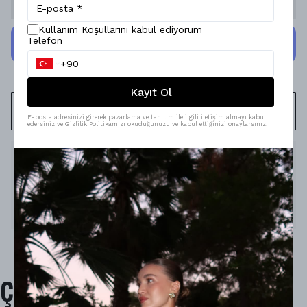
Stoğa Gelince Haber Ver
Kullanım Koşullarını kabul ediyorum
Telefon
Kayıt Ol
WHATSAPP
E-posta adresinizi girerek pazarlama ve tanıtım ile ilgili iletişim almayı kabul
edersiniz ve Gizlilik Politikamızı okuduğunuzu ve kabul ettiğinizi onaylarsınız.
Ürün Açıklaması
Model Ölçüleri : 167cm/53kg
Modelin Beden : STANDART beden
Ürün İçeriği : -
Ürün Boyu : -
Çok Satanlar