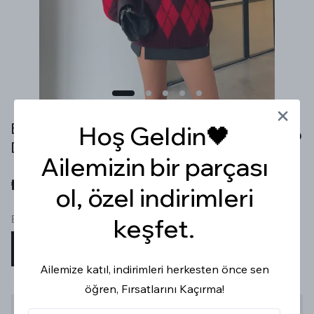
BİSİKLET YAKA PREMİUM MÜRDÜM/KIRMIZI BAKLAVA
Hoş Geldin🖤
DESEN KAZAK
Ailemizin bir parçası
₺ 859.99
ol, özel indirimleri
Beden
keşfet.
STD
Ailemize katıl, indirimleri herkesten önce sen
öğren, Fırsatlarını Kaçırma!