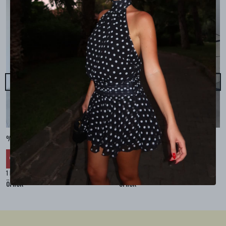
%100 KETEN CEPLİ ŞALVAR PANTOLON - Bej
%100 KETEN SALAŞ GÖMLEK - Bej
₺ 2,299.99
₺ 2,099.99
%
30
%
30
₺ 1,609.99
₺ 1,469.99
1 Renk 4 Beden
1 Renk 4 Beden
örnek
örnek