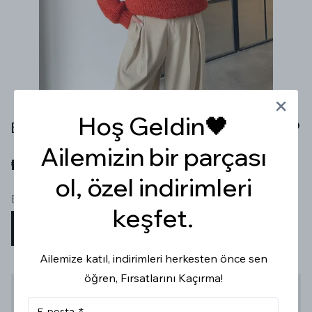
Hoş Geldin🖤
BİSİKLET YAKA KALIN ÖRGÜ KİREMİT RENGİ KAZAK
Ailemizin bir parçası
₺ 599.99
ol, özel indirimleri
Beden
keşfet.
STD
Ailemize katıl, indirimleri herkesten önce sen
öğren, Fırsatlarını Kaçırma!
Stoğa Gelince Haber Ver