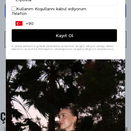
Kullanım Koşullarını kabul ediyorum
Telefon
Kayıt Ol
WHATSAPP
E-posta adresinizi girerek pazarlama ve tanıtım ile ilgili iletişim almayı kabul
edersiniz ve Gizlilik Politikamızı okuduğunuzu ve kabul ettiğinizi onaylarsınız.
Ürün Açıklaması
Model Ölçüleri : 167cm/53kg
Modelin Beden : STANDART beden
Ürün İçeriği : -
Ürün Boyu : -
Çok Satanlar