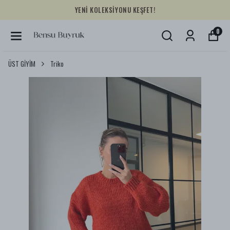
YENİ KOLEKSİYONU KEŞFET!
0
ÜST GİYİM
Triko