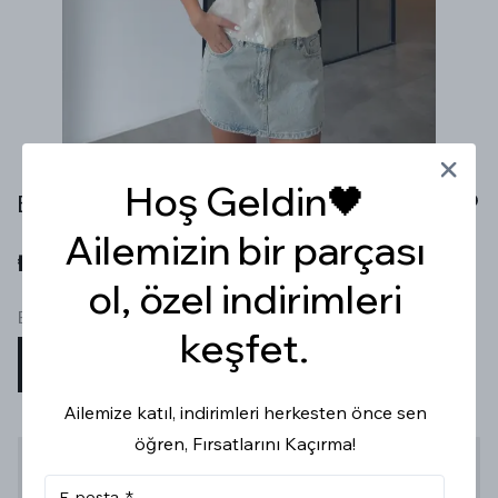
Hoş Geldin🖤
BEYAZ PULLU SIRTI AÇIK YELEK
Ailemizin bir parçası
₺ 899.99
ol, özel indirimleri
Beden
keşfet.
STD
Ailemize katıl, indirimleri herkesten önce sen
öğren, Fırsatlarını Kaçırma!
Stoğa Gelince Haber Ver