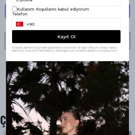
Kullanım Koşullarını kabul ediyorum
Telefon
Kayıt Ol
WHATSAPP
E-posta adresinizi girerek pazarlama ve tanıtım ile ilgili iletişim almayı kabul
edersiniz ve Gizlilik Politikamızı okuduğunuzu ve kabul ettiğinizi onaylarsınız.
Ürün Açıklaması
Model Ölçüleri : 167cm/53kg
Modelin Beden : S beden
Ürün İçeriği : -
Ürün Boyu : -
Çok Satanlar