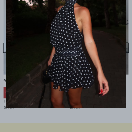
%100 KETEN CEPLİ ŞALVAR PANTOLON - Bej
%100 KETEN SALAŞ GÖMLEK - Bej
₺ 2,299.99
₺ 2,099.99
%
30
%
30
₺ 1,609.99
₺ 1,469.99
1 Renk 4 Beden
1 Renk 4 Beden
örnek
örnek