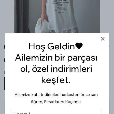
Hoş Geldin🖤
BEYAZ DANTEL ETEK TSHİRT TAKIM
Ailemizin bir parçası
₺ 799.99
ol, özel indirimleri
Beden
keşfet.
STD
Ailemize katıl, indirimleri herkesten önce sen
öğren, Fırsatlarını Kaçırma!
Stoğa Gelince Haber Ver