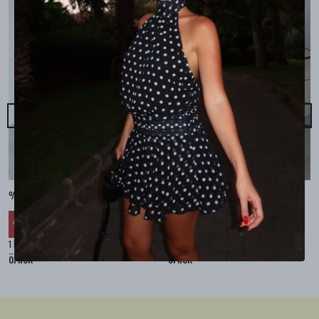
%100 KETEN CEPLİ ŞALVAR PANTOLON - Bej
%100 KETEN SALAŞ GÖMLEK - Bej
₺ 2,299.99
₺ 2,099.99
%
30
%
30
₺ 1,609.99
₺ 1,469.99
1 Renk 4 Beden
1 Renk 4 Beden
örnek
örnek