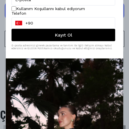
Kullanım Koşullarını kabul ediyorum
Telefon
Kayıt Ol
WHATSAPP
E-posta adresinizi girerek pazarlama ve tanıtım ile ilgili iletişim almayı kabul
edersiniz ve Gizlilik Politikamızı okuduğunuzu ve kabul ettiğinizi onaylarsınız.
Ürün Açıklaması
Model Ölçüleri : 167cm/53kg
Modelin Beden : 36/S beden
Ürün İçeriği :
-
Ürün Boyu : -
Çok Satanlar