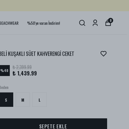
0
BEACHWEAR
%50'ye varan İndirim!
BELİ KUŞAKLI SÜET KAHVERENGİ CEKET
₺ 2,399.99
%
40
₺ 1,439.99
Beden
S
M
L
SEPETE EKLE