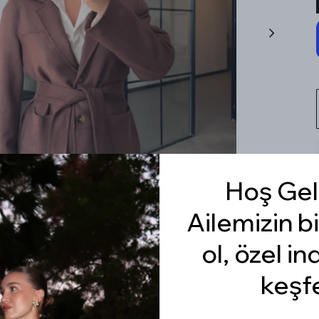
Hoş Gel
Ailemizin bi
ol, özel in
keşf