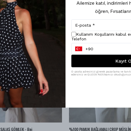
Ailemize katıl, indirimler
öğren, Fırsatları
Kullanım Koşullarını kabul 
Telefon
Kayıt O
E-posta adresinizi girerek pazarlama ve tanıtı
edersiniz ve Gizlilik Politikamızı okuduğunuzu
SALAŞ GÖMLEK - Bej