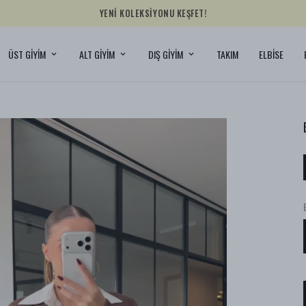
YENİ KOLEKSİYONU KEŞFET!
ÜST GİYİM
ALT GİYİM
DIŞ GİYİM
TAKIM
ELBİSE