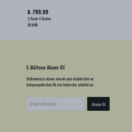
₺ 799.99
₺ 999
2 Renk 4 Beden
1 Renk 2
örnek
örnek
E-Bültene Abone Ol!
Bültenimize abone olarak yeni ürünlerden ve
kampanyalardan ilk sen haberdar olabilirsin
Abone Ol