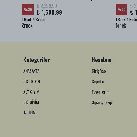
₺ 2,299.99
₺ 2
%
30
%
30
₺ 1,609.99
₺ 
1 Renk 4 Beden
1 Renk 4 Bed
örnek
örnek
Kategoriler
Hesabım
ANASAYFA
Giriş Yap
ÜST GİYİM
Sepetim
ALT GİYİM
Favorilerim
DIŞ GİYİM
Sipariş Takip
İNDİRİM