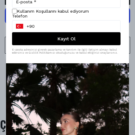
Kullanım Koşullarını kabul ediyorum
Telefon
Kayıt Ol
WHATSAPP
E-posta adresinizi girerek pazarlama ve tanıtım ile ilgili iletişim almayı kabul
edersiniz ve Gizlilik Politikamızı okuduğunuzu ve kabul ettiğinizi onaylarsınız.
Ürün Açıklaması
Model Ölçüleri : 167cm/53kg
Modelin Beden : M beden
Ürün İçeriği : %100 Pamuk
Ürün Boyu :
Çok Satanlar