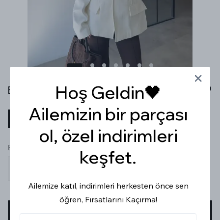
Hoş Geldin🖤
BELDEN OTURTMALI PREMİUM EKRU DENİM CEKET
Ailemizin bir parçası
₺ 4,499.99
%
30
₺ 3,149.99
ol, özel indirimleri
Beden
keşfet.
S
M
L
Ailemize katıl, indirimleri herkesten önce sen
öğren, Fırsatlarını Kaçırma!
SEPETE EKLE