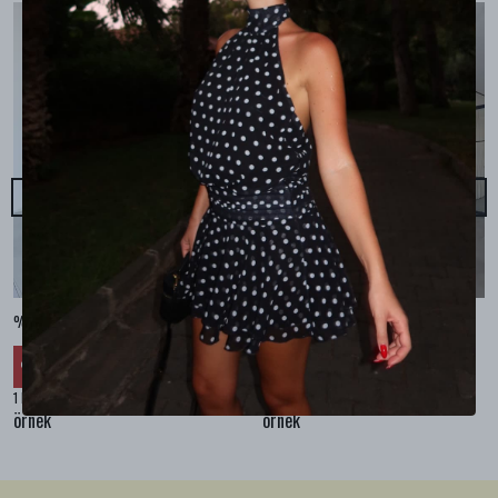
%100 KETEN CEPLİ ŞALVAR PANTOLON - Bej
%100 KETEN SALAŞ GÖMLEK - Bej
₺ 2,299.99
₺ 2,099.99
%
30
%
30
₺ 1,609.99
₺ 1,469.99
1 Renk 4 Beden
1 Renk 4 Beden
örnek
örnek