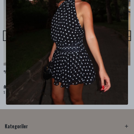
%100 YÜN GRİ PANÇO
ACI KAHVE KADİFE 3’LÜ TAKIM
₼ 333.99
₼ 125.99
1 Beden
3 Beden
Kategoriler