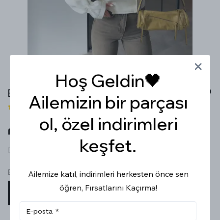
Hoş Geldin🖤
EKRU BELİ LASTİKLİ BOMBER CEKET
Ailemizin bir parçası
3 değerlendirme
ol, özel indirimleri
₼ 121.99
keşfet.
Description text
Beden
Ailemize katıl, indirimleri herkesten önce sen
öğren, Fırsatlarını Kaçırma!
S
M
L