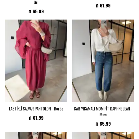
Gri
₼ 61.99
₼ 65.99
LASTİKLİ ŞALVAR PANTOLON - Bordo
KAR YIKAMALI MOM FİT DAPHNE JEAN -
Mavi
₼ 61.99
₼ 65.99