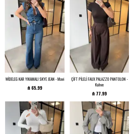
Hoş Geldin🖤
WİDELEG KAR YIKAMALI SKYE JEAN - Mavi
ÇİFT PİLELİ FAUX PALAZZO PANTOLON -
Ailemizin bir parçası
Kahve
₼ 65.99
₼ 77.99
ol, özel indirimleri
keşfet.
Ailemize katıl, indirimleri herkesten önce sen