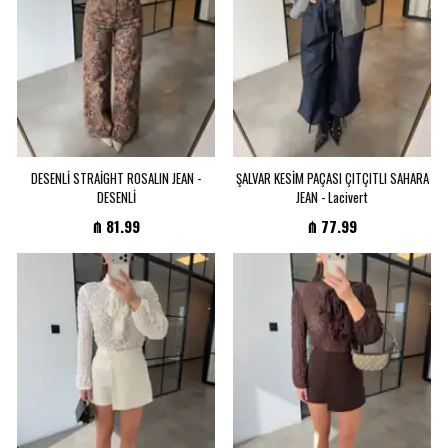
öğren, Fırsatlarını Kaçırma!
Kullanım Koşullarını kabul ediyorum
Telefon
DESENLİ STRAİGHT ROSALIN JEAN -
ŞALVAR KESİM PAÇASI ÇITÇITLI SAHARA
Kayıt Ol
DESENLİ
JEAN - Lacivert
₼ 81.99
₼ 77.99
E-posta adresinizi girerek pazarlama ve tanıtım ile ilgili iletişim almayı kabul
edersiniz ve Gizlilik Politikamızı okuduğunuzu ve kabul ettiğinizi onaylarsınız.