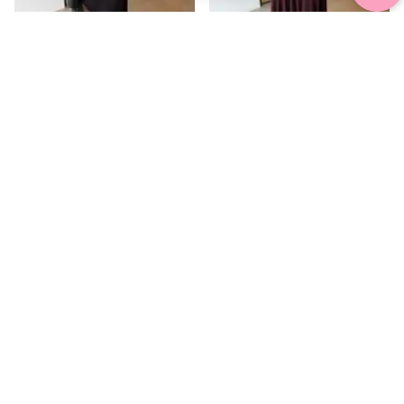
DANTEL DETAYLI SATEN MAXİ ETEK -
BELDEN DRAPELİ MAXİ ETEK - Mürdüm
Siyah
₼ 65.99
₼ 57.99