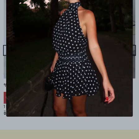
%100 KETEN CEPLİ ŞALVAR PANTOLON - Bej
%100 KETEN SALAŞ GÖMLEK - Bej
₺ 2,299.99
₺ 2,099.99
%
30
%
30
₺ 1,609.99
₺ 1,469.99
1 Renk 4 Beden
1 Renk 4 Beden
örnek
örnek