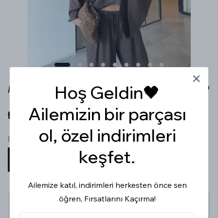
Hoş Geldin🖤
ASİMETRİK KETEN KAHVE PANÇO PALAZZO TAKIM
Ailemizin bir parçası
₺ 1,599.99
ol, özel indirimleri
Beden
keşfet.
S
M
L
Ailemize katıl, indirimleri herkesten önce sen
öğren, Fırsatlarını Kaçırma!
Stoğa Gelince Haber Ver