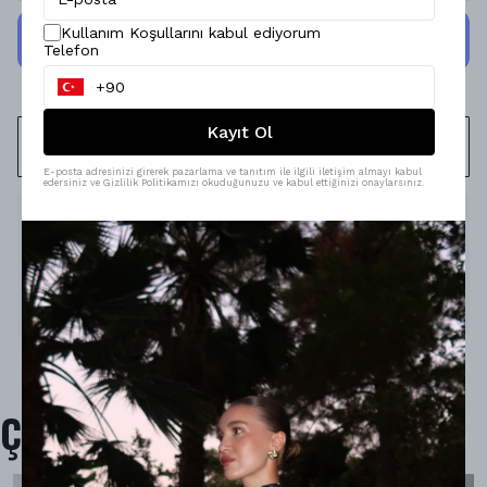
Kullanım Koşullarını kabul ediyorum
Telefon
Kayıt Ol
WHATSAPP
E-posta adresinizi girerek pazarlama ve tanıtım ile ilgili iletişim almayı kabul
edersiniz ve Gizlilik Politikamızı okuduğunuzu ve kabul ettiğinizi onaylarsınız.
Ürün Açıklaması
Model Ölçüleri : 167cm/53kg
Modelin Beden : STANDART beden
Ürün İçeriği : -
Ürün Boyu :
Çok Satanlar