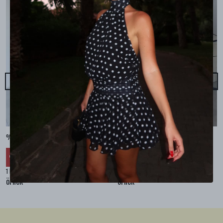
%100 KETEN CEPLİ ŞALVAR PANTOLON - Bej
%100 KETEN SALAŞ GÖMLEK - Bej
₺ 2,299.99
₺ 2,099.99
%
30
%
30
₺ 1,609.99
₺ 1,469.99
1 Renk 4 Beden
1 Renk 4 Beden
örnek
örnek