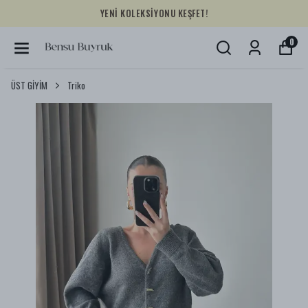
YENİ KOLEKSİYONU KEŞFET!
0
ÜST GİYİM
Triko