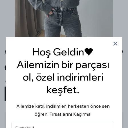
Hoş Geldin🖤
ANTRASİT GOLD DÜĞMELİ HIRKA
Ailemizin bir parçası
₺ 599.99
ol, özel indirimleri
Beden
keşfet.
STD
Ailemize katıl, indirimleri herkesten önce sen
öğren, Fırsatlarını Kaçırma!
Stoğa Gelince Haber Ver