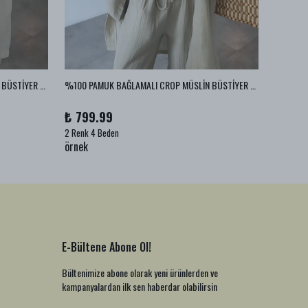
%100 PAMUK BAĞLAMALI CROP MÜSLİN BÜSTİYER - Ekru
%100 PAMUK BAĞLAMALI CROP MÜSLİN BÜSTİYER - Vizon
%100 PA
₺ 799.99
₺ 999
2 Renk 4 Beden
1 Renk 2
örnek
örnek
E-Bültene Abone Ol!
Bültenimize abone olarak yeni ürünlerden ve
kampanyalardan ilk sen haberdar olabilirsin