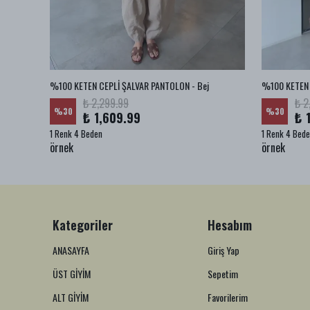
az
%100 KETEN CEPLİ ŞALVAR PANTOLON - Bej
%100 KETEN 
₺ 2,299.99
₺ 2
%
30
%
30
₺ 1,609.99
₺ 
1 Renk 4 Beden
1 Renk 4 Bed
örnek
örnek
Kategoriler
Hesabım
ANASAYFA
Giriş Yap
ÜST GİYİM
Sepetim
ALT GİYİM
Favorilerim