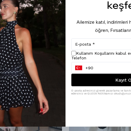
keşf
Ailemize katıl, indirimler
öğren, Fırsatları
Kullanım Koşullarını kabul 
Telefon
Kayıt O
E-posta adresinizi girerek pazarlama ve tanıtı
edersiniz ve Gizlilik Politikamızı okuduğunuzu