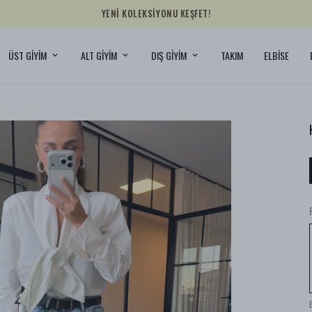
YENİ KOLEKSİYONU KEŞFET!
ÜST GİYİM
ALT GİYİM
DIŞ GİYİM
TAKIM
ELBİSE