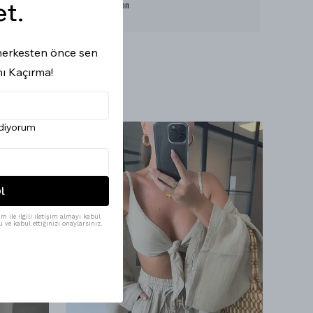
et.
Ürün İçeriği : 99%-1 Cotton
Ürün Boyu : 107 cm
i herkesten önce sen
nı Kaçırma!
ediyorum
l
m ile ilgili iletişim almayı kabul
 ve kabul ettiğinizi onaylarsınız.