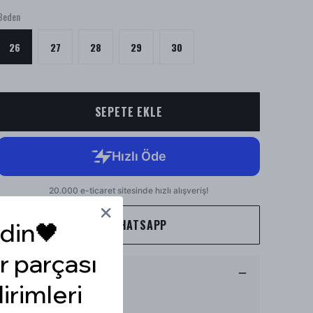
Beden
26
27
28
29
30
SEPETE EKLE
WHATSAPP
din🖤
r parçası
Ürün Açıklaması
dirimleri
Model Ölçüleri : 167cm/53kg
Modelin Beden : 26 beden