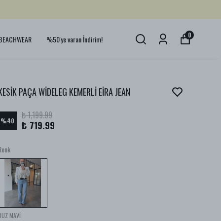
0
BEACHWEAR
%50'ye varan İndirim!
KESİK PAÇA WİDELEG KEMERLİ EİRA JEAN
₺ 1,199.99
%
40
₺ 719.99
Renk
BUZ MAVİ