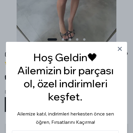
GÖMLEK BAĞLAMALI SİYAH BEYAZ ŞORT ETEK
Hoş Geldin🖤
1 değerlendirme
Ailemizin bir parçası
₺ 999.99
ol, özel indirimleri
Beden
keşfet.
S
M
L
Ailemize katıl, indirimleri herkesten önce sen
öğren, Fırsatlarını Kaçırma!
Stoğa Gelince Haber Ver