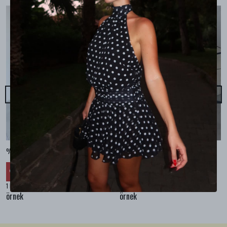
%100 KETEN CEPLİ ŞALVAR PANTOLON - Bej
%100 KETEN SALAŞ GÖMLEK - Bej
₺ 2,299.99
₺ 2,099.99
%
30
%
30
₺ 1,609.99
₺ 1,469.99
1 Renk 4 Beden
1 Renk 4 Beden
örnek
örnek