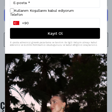
Kullanım Koşullarını kabul ediyorum
Telefon
Kayıt Ol
WHATSAPP
E-posta adresinizi girerek pazarlama ve tanıtım ile ilgili iletişim almayı kabul
edersiniz ve Gizlilik Politikamızı okuduğunuzu ve kabul ettiğinizi onaylarsınız.
Ürün Açıklaması
Model Ölçüleri : 167cm/53kg
Modelin Beden : S beden
Ürün İçeriği : -
Ürün Boyu :
-
Çok Satanlar