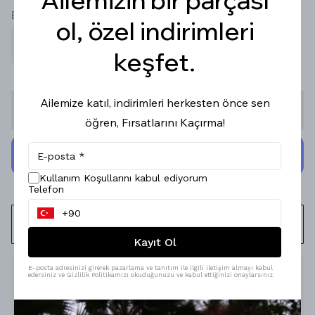
Beden
ol, özel indirimleri
S
M
L
keşfet.
Ailemize katıl, indirimleri herkesten önce sen
Stoğa Gelince Haber Ver
öğren, Fırsatlarını Kaçırma!
Kullanım Koşullarını kabul ediyorum
Telefon
WHATSAPP
Kayıt Ol
E-posta adresinizi girerek pazarlama ve tanıtım ile ilgili iletişim almayı kabul
Ürün Açıklaması
edersiniz ve Gizlilik Politikamızı okuduğunuzu ve kabul ettiğinizi onaylarsınız.