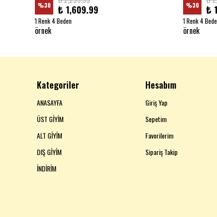
%
30
%
30
₺ 1,609.99
₺ 
1 Renk 4 Beden
1 Renk 4 Bed
örnek
örnek
Kategoriler
Hesabım
ANASAYFA
Giriş Yap
ÜST GİYİM
Sepetim
ALT GİYİM
Favorilerim
DIŞ GİYİM
Sipariş Takip
İNDİRİM