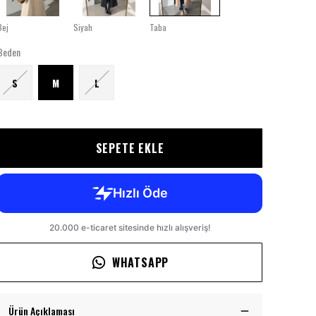
Bej
Siyah
Taba
Beden
S
M
L
SEPETE EKLE
WHATSAPP
Ürün Açıklaması