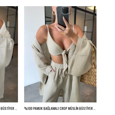
%100 PAMUK BAĞLAMALI CROP MÜSLİN BÜSTİYER - Ekru
%100 PAMUK BAĞLAMALI CROP MÜSLİN BÜSTİYER - Vizon
%100 PA