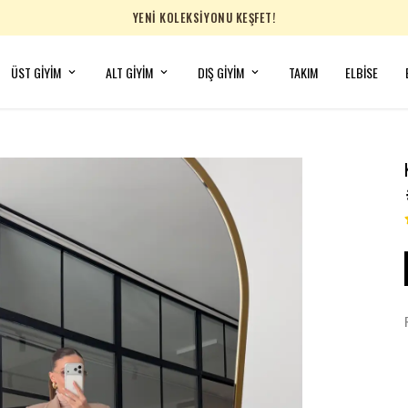
YENİ KOLEKSİYONU KEŞFET!
ÜST GİYİM
ALT GİYİM
DIŞ GİYİM
TAKIM
ELBİSE