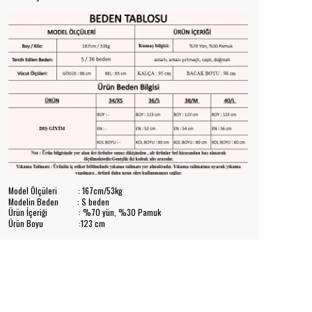
Model Ölçüleri : 167cm/53kg
Modelin Beden : S beden
Ürün İçeriği : %70 yün, %30 Pamuk
Ürün Boyu :123 cm