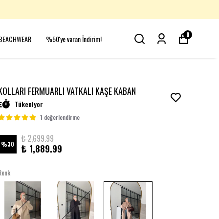
0
BEACHWEAR
%50'ye varan İndirim!
KOLLARI FERMUARLI VATKALI KAŞE KABAN
Tükeniyor
1 değerlendirme
₺ 2,699.99
%
30
₺ 1,889.99
Renk