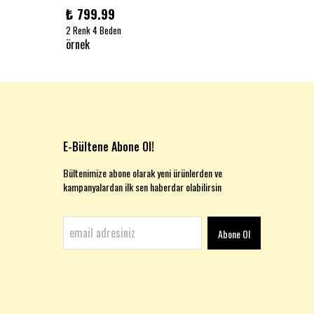
₺ 799.99
₺ 999
2 Renk 4 Beden
1 Renk 2
örnek
örnek
E-Bültene Abone Ol!
Bültenimize abone olarak yeni ürünlerden ve
kampanyalardan ilk sen haberdar olabilirsin
Abone Ol