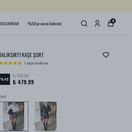
0
BEACHWEAR
%50'ye varan İndirim!
BALIKSIRTI KAŞE ŞORT
1 değerlendirme
₺ 799.99
%
40
₺ 479.99
Renk