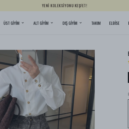
YENİ KOLEKSİYONU KEŞFET!
ÜST GİYİM
ALT GİYİM
DIŞ GİYİM
TAKIM
ELBİSE