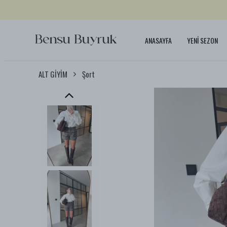
ANASAYFA
YENİ SEZON
ALT GİYİM
Şort