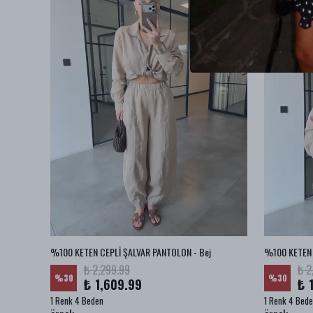
BA JEAN
%100 KETEN CEPLİ ŞALVAR PANTOLON - Bej
%100 KETEN 
₺ 2,299.99
₺ 2
%
30
%
30
₺ 1,609.99
₺ 
1 Renk 4 Beden
1 Renk 4 Bed