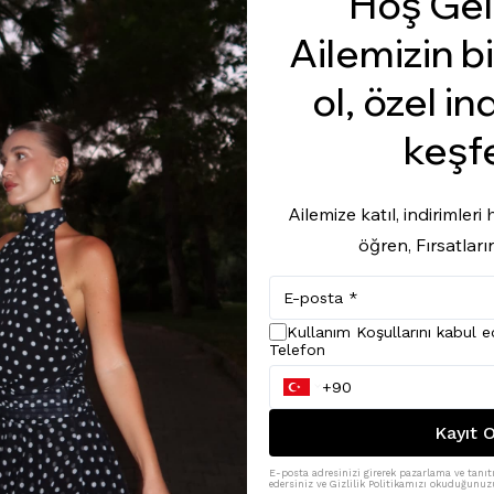
Hoş Gel
Ailemizin bi
ol, özel in
keşf
Ailemize katıl, indirimler
öğren, Fırsatları
Kullanım Koşullarını kabul 
Telefon
Kayıt O
E-posta adresinizi girerek pazarlama ve tanıtı
edersiniz ve Gizlilik Politikamızı okuduğunuzu