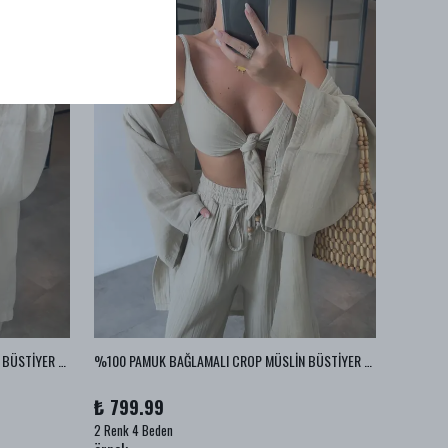
%100 PAMUK BAĞLAMALI CROP MÜSLİN BÜSTİYER - Ekru
%100 PAMUK BAĞLAMALI CROP MÜSLİN BÜSTİYER - Vizon
%100 PA
₺ 799.99
₺ 999
2 Renk 4 Beden
1 Renk 2