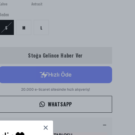
Kahve
Antrasit
Beden
S
M
L
Stoğa Gelince Haber Ver
WHATSAPP
Ürün Açıklaması