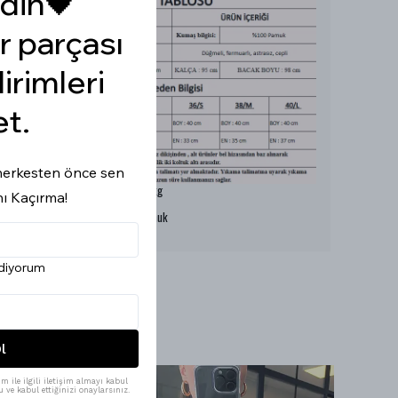
din🖤
r parçası
dirimleri
et.
i herkesten önce sen
Model Ölçüleri : 167cm/53kg
nı Kaçırma!
Modelin Beden : S beden
Ürün İçeriği : %100 Pamuk
Ürün Boyu : 40 cm
ediyorum
l
m ile ilgili iletişim almayı kabul
 ve kabul ettiğinizi onaylarsınız.