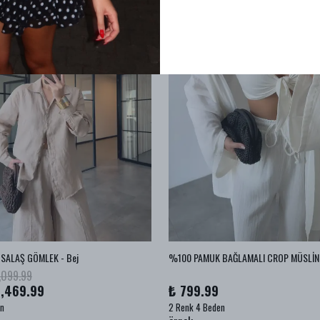
SALAŞ GÖMLEK - Bej
,099.99
1,469.99
₺ 799.99
en
2 Renk 4 Beden