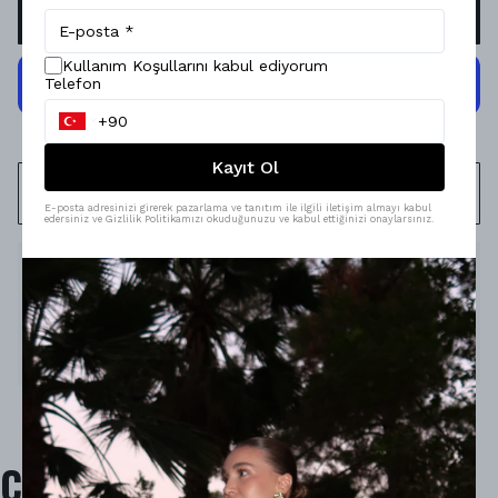
SEPETE EKLE
Kullanım Koşullarını kabul ediyorum
Telefon
Kayıt Ol
WHATSAPP
E-posta adresinizi girerek pazarlama ve tanıtım ile ilgili iletişim almayı kabul
edersiniz ve Gizlilik Politikamızı okuduğunuzu ve kabul ettiğinizi onaylarsınız.
Ürün Açıklaması
Model Ölçüleri : 167cm/53kg
Modelin Beden : S beden
Ürün İçeriği : -
Ürün Boyu : -
Çok Satanlar