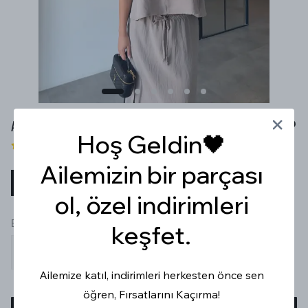
ASKILI BLUZ ETEK BEJ TAKIM
Hoş Geldin🖤
3 değerlendirme
Ailemizin bir parçası
₺ 1,799.99
%
30
₺ 1,259.99
ol, özel indirimleri
Beden
keşfet.
S
M
L
Ailemize katıl, indirimleri herkesten önce sen
öğren, Fırsatlarını Kaçırma!