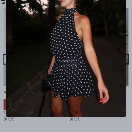
%100 KETEN CEPLİ ŞALVAR PANTOLON - Bej
%100 KETEN SALAŞ GÖMLEK - Bej
₺ 2,299.99
₺ 2,099.99
%
30
%
30
₺ 1,609.99
₺ 1,469.99
1 Renk 4 Beden
1 Renk 4 Beden
örnek
örnek