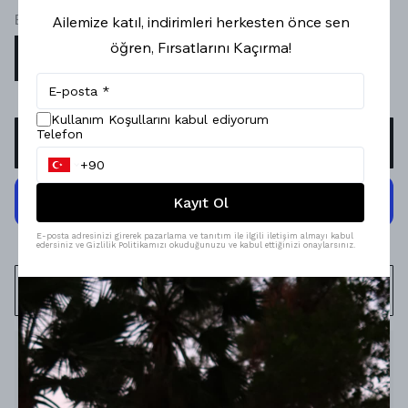
Beden
Ailemize katıl, indirimleri herkesten önce sen
öğren, Fırsatlarını Kaçırma!
STD
Kullanım Koşullarını kabul ediyorum
Telefon
SEPETE EKLE
Kayıt Ol
E-posta adresinizi girerek pazarlama ve tanıtım ile ilgili iletişim almayı kabul
edersiniz ve Gizlilik Politikamızı okuduğunuzu ve kabul ettiğinizi onaylarsınız.
WHATSAPP
Ürün Açıklaması
Model Ölçüleri : 167cm/53kg
Modelin Beden : STANDART beden