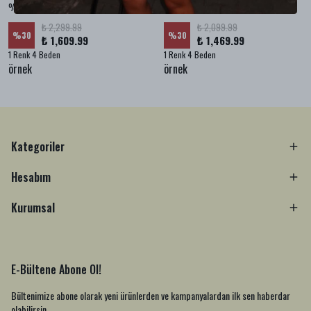
%100 KETEN CEPLİ ŞALVAR PANTOLON - Bej
%100 KETEN SALAŞ GÖMLEK - Bej
₺ 2,299.99
₺ 2,099.99
%
30
%
30
₺ 1,609.99
₺ 1,469.99
1 Renk 4 Beden
1 Renk 4 Beden
örnek
örnek
Kategoriler
Hesabım
Kurumsal
E-Bültene Abone Ol!
Bültenimize abone olarak yeni ürünlerden ve kampanyalardan ilk sen haberdar
olabilirsin