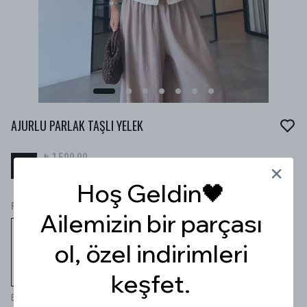
AJURLU PARLAK TAŞLI YELEK
₺ 1,599.99
%
30
₺ 1,119.99
Hoş Geldin🖤
Renk
Ailemizin bir parçası
ol, özel indirimleri
keşfet.
Bej
Ekru