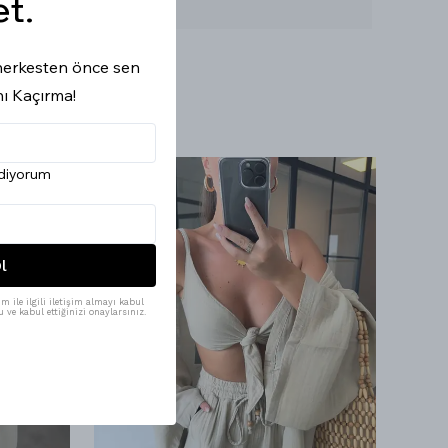
et.
Ürün Boyu : 104 cm
i herkesten önce sen
nı Kaçırma!
ediyorum
l
m ile ilgili iletişim almayı kabul
 ve kabul ettiğinizi onaylarsınız.