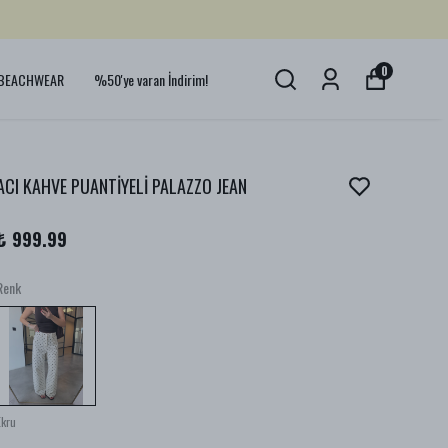
0
BEACHWEAR
%50'ye varan İndirim!
ACI KAHVE PUANTİYELİ PALAZZO JEAN
₺ 999.99
Renk
Ekru