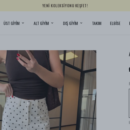
YENİ KOLEKSİYONU KEŞFET!
ÜST GİYİM
ALT GİYİM
DIŞ GİYİM
TAKIM
ELBİSE