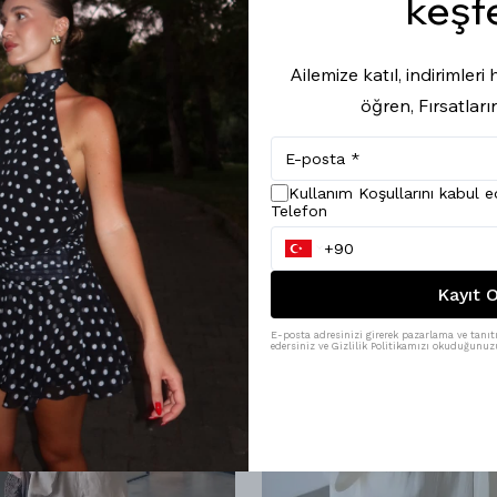
keşf
Ailemize katıl, indirimler
öğren, Fırsatları
Kullanım Koşullarını kabul 
Telefon
Kayıt O
E-posta adresinizi girerek pazarlama ve tanıtı
edersiniz ve Gizlilik Politikamızı okuduğunuzu