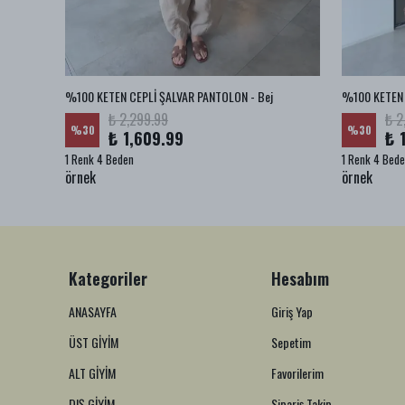
BA JEAN
%100 KETEN CEPLİ ŞALVAR PANTOLON - Bej
%100 KETEN 
₺ 2,299.99
₺ 2
%
30
%
30
₺ 1,609.99
₺ 
1 Renk 4 Beden
1 Renk 4 Bed
örnek
örnek
Kategoriler
Hesabım
ANASAYFA
Giriş Yap
ÜST GİYİM
Sepetim
ALT GİYİM
Favorilerim
DIŞ GİYİM
Sipariş Takip