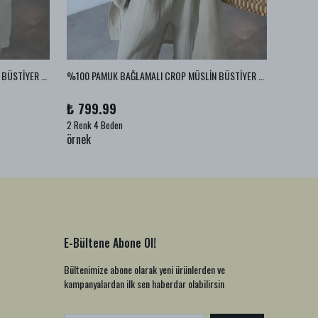
%100 PAMUK BAĞLAMALI CROP MÜSLİN BÜSTİYER - Ekru
%100 PAMUK BAĞLAMALI CROP MÜSLİN BÜSTİYER - Vizon
%100 PA
₺ 799.99
₺ 999
2 Renk 4 Beden
1 Renk 2
örnek
örnek
E-Bültene Abone Ol!
Bültenimize abone olarak yeni ürünlerden ve
kampanyalardan ilk sen haberdar olabilirsin