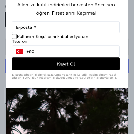
Ailemize katıl, indirimleri herkesten önce sen
Beden
öğren, Fırsatlarını Kaçırma!
XS
S
M
L
Kullanım Koşullarını kabul ediyorum
Telefon
Stoğa Gelince Haber Ver
Kayıt Ol
E-posta adresinizi girerek pazarlama ve tanıtım ile ilgili iletişim almayı kabul
edersiniz ve Gizlilik Politikamızı okuduğunuzu ve kabul ettiğinizi onaylarsınız.
WHATSAPP
Ürün Açıklaması
Model Ölçüleri : 167cm/53kg
Modelin Beden : XS beden