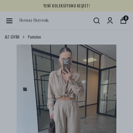
YENİ KOLEKSİYONU KEŞFET!
0
ALT GİYİM
Pantolon