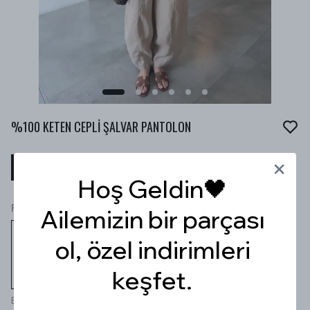
%100 KETEN CEPLİ ŞALVAR PANTOLON
₺ 2,299.99
%
30
₺ 1,609.99
Hoş Geldin🖤
Renk
Ailemizin bir parçası
ol, özel indirimleri
keşfet.
Bej