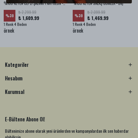
%100 KETEN CEPLİ ŞALVAR PANTOLON - Bej
%100 KETEN SALAŞ GÖMLEK - Bej
₺ 2,299.99
₺ 2,099.99
%
30
%
30
₺ 1,609.99
₺ 1,469.99
1 Renk 4 Beden
1 Renk 4 Beden
örnek
örnek
Kategoriler
Hesabım
Kurumsal
E-Bültene Abone Ol!
Bültenimize abone olarak yeni ürünlerden ve kampanyalardan ilk sen haberdar
olabilirsin